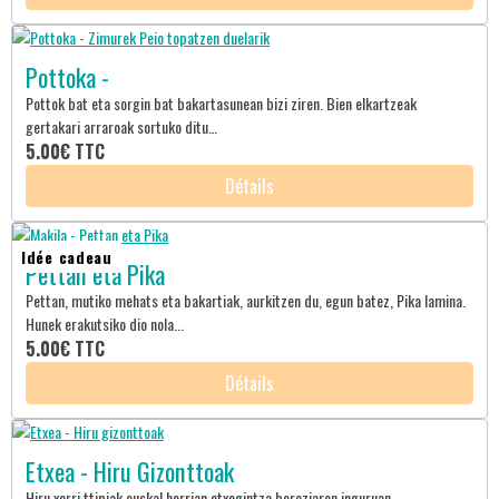
Pottoka -
Pottok bat eta sorgin bat bakartasunean bizi ziren. Bien elkartzeak
gertakari arraroak sortuko ditu…
5.00€
TTC
Détails
Idée cadeau
Pettan eta Pika
Pettan, mutiko mehats eta bakartiak, aurkitzen du, egun batez, Pika lamina.
Hunek erakutsiko dio nola...
5.00€
TTC
Détails
Etxea - Hiru Gizonttoak
Hiru xerri ttipiak euskal herrian etxegintza bereziaren inguruan...