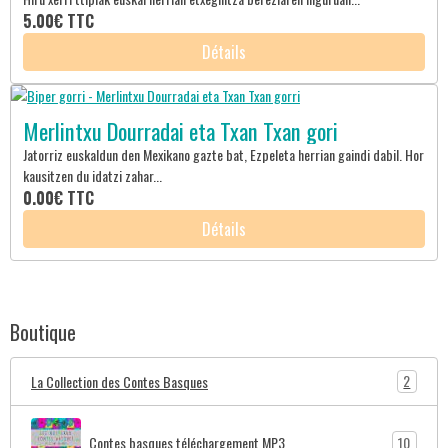
5.00€
TTC
Détails
Merlintxu Dourradai eta Txan Txan gori
Jatorriz euskaldun den Mexikano gazte bat, Ezpeleta herrian gaindi dabil. Hor
kausitzen du idatzi zahar...
0.00€
TTC
Détails
Boutique
2
La Collection des Contes Basques
10
Contes basques téléchargement MP3