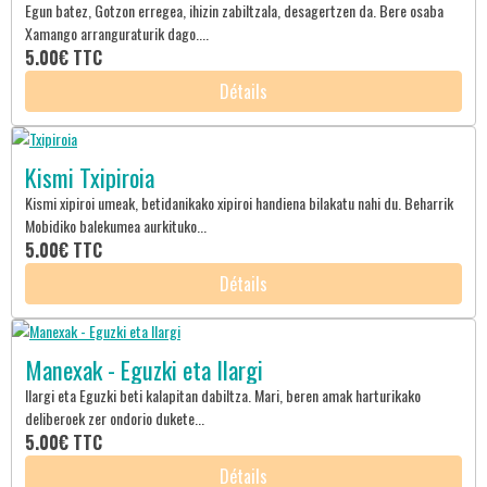
Egun batez, Gotzon erregea, ihizin zabiltzala, desagertzen da. Bere osaba
Xamango arranguraturik dago....
5.00€
TTC
Détails
Kismi Txipiroia
Kismi xipiroi umeak, betidanikako xipiroi handiena bilakatu nahi du. Beharrik
Mobidiko balekumea aurkituko...
5.00€
TTC
Détails
Manexak - Eguzki eta Ilargi
Ilargi eta Eguzki beti kalapitan dabiltza. Mari, beren amak harturikako
deliberoek zer ondorio dukete...
5.00€
TTC
Détails