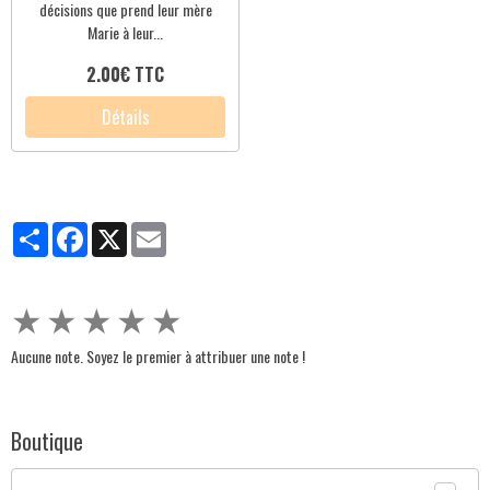
décisions que prend leur mère
Marie à leur...
2.00€ TTC
Détails
Partager
Facebook
X
Email
★
★
★
★
★
Aucune note. Soyez le premier à attribuer une note !
Boutique