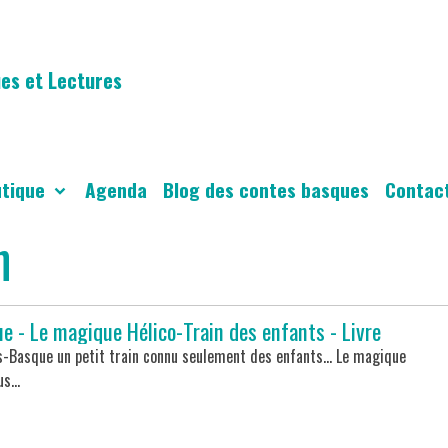
es et Lectures
utique
Agenda
Blog des contes basques
Contac
n
e - Le magique Hélico-Train des enfants - Livre
ys-Basque un petit train connu seulement des enfants… Le magique
s...