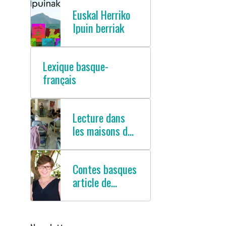
Euskal Herriko
Ipuin berriak
Lexique basque-
français
Lecture dans
les maisons de
retraites
Contes basques
article de
presse