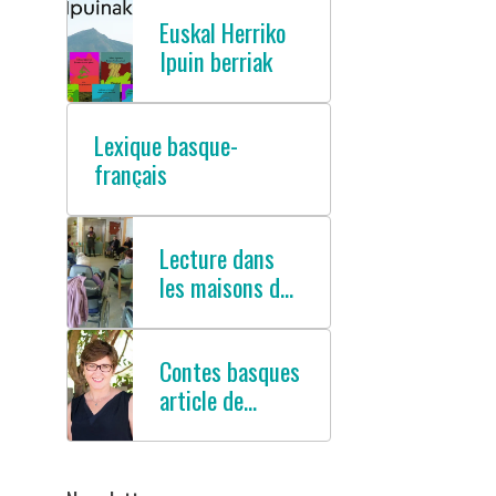
Euskal Herriko
Ipuin berriak
Lexique basque-
français
Lecture dans
les maisons de
retraites
Contes basques
article de
presse