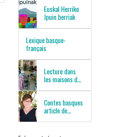
Euskal Herriko
Ipuin berriak
Lexique basque-
français
Lecture dans
les maisons de
retraites
Contes basques
article de
presse