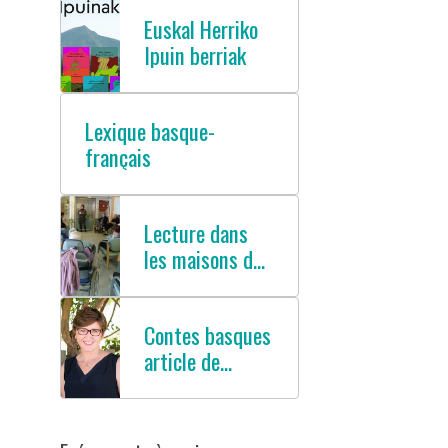
Euskal Herriko
Ipuin berriak
Lexique basque-
français
Lecture dans
les maisons de
retraites
Contes basques
article de
presse