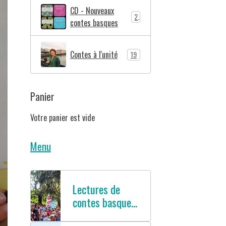
CD - Nouveaux
2
contes basques
Contes à l'unité
19
Panier
Votre panier est vide
Menu
Lectures de
contes basques
en français