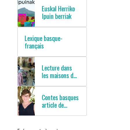
Euskal Herriko
Ipuin berriak
Lexique basque-
français
Lecture dans
les maisons de
retraites
Contes basques
article de
presse